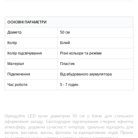
ОСНОВНІ ПАРАМЕТРИ
Діаметр
50 см
Колір
Білий
Колір підсвічування
Різні кольори та режіми
Матеріал
Пластик
Підключення
Від вбудованого акумулятора
Час роботи
5 - 7 годин
Орендуйте LED кулю діаметром 50 см у Києві для стильного
оформлення заходу. Світлодіодне підсвічування створює ефектну
атмосферу, додаючи сучасності інтер'єру. Ідеально підходить для
вечірок, виставок, весіль, фотозон та корпоративних подій. Прокат