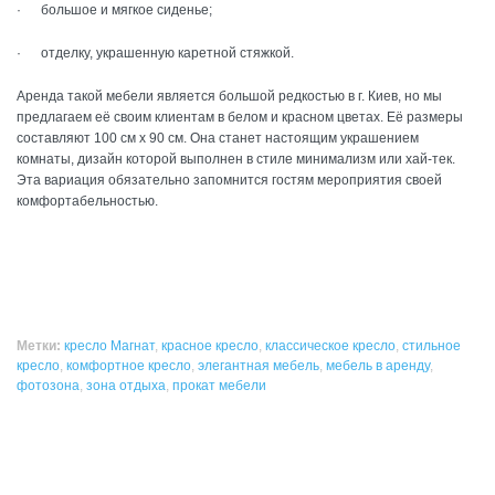
· большое и мягкое сиденье;
· отделку, украшенную каретной стяжкой.
Аренда такой мебели является большой редкостью в г. Киев, но мы
предлагаем её своим клиентам в белом и красном цветах. Её размеры
составляют 100 см х 90 см. Она станет настоящим украшением
комнаты, дизайн которой выполнен в стиле минимализм или хай-тек.
Эта вариация обязательно запомнится гостям мероприятия своей
комфортабельностью.
Метки:
кресло Магнат
,
красное кресло
,
классическое кресло
,
стильное
кресло
,
комфортное кресло
,
элегантная мебель
,
мебель в аренду
,
фотозона
,
зона отдыха
,
прокат мебели