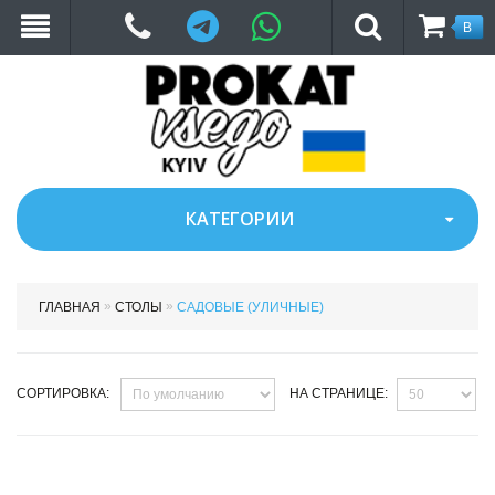
Telegram
WhatsApp
В
КОРЗ
КАТЕГОРИИ
»
»
ГЛАВНАЯ
СТОЛЫ
САДОВЫЕ (УЛИЧНЫЕ)
СОРТИРОВКА:
НА СТРАНИЦЕ: