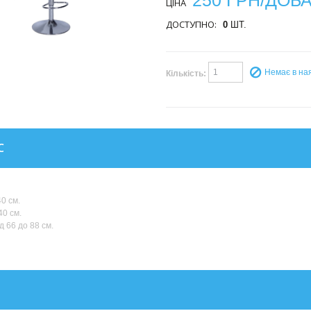
250 ГРН/ДОБ
ЦІНА
ДОСТУПНО:
0
ШТ.
Немає в на
Кількість:
С
0 см.
40 см.
д 66 до 88 см.