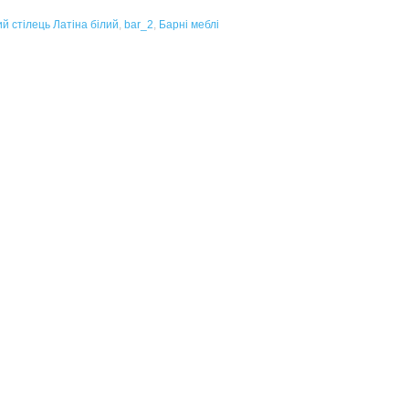
й стілець Латіна білий
,
bar_2
,
Барні меблі