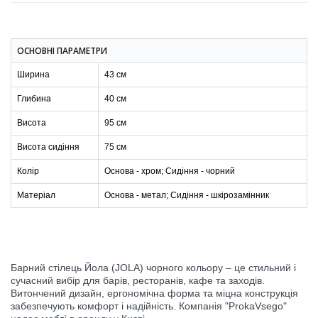
ОСНОВНІ ПАРАМЕТРИ
Ширина
43 см
Глибина
40 см
Висота
95 см
Висота сидіння
75 см
Колір
Основа - хром; Сидіння - чорний
Матеріал
Основа - метал; Сидіння - шкірозамінник
Барний стілець Йола (JOLA) чорного кольору – це стильний і
сучасний вибір для барів, ресторанів, кафе та заходів.
Витончений дизайн, ергономічна форма та міцна конструкція
забезпечують комфорт і надійність. Компанія "ProkaVsego"