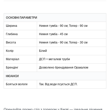
ОСНОВНІ ПАРАМЕТРИ
Ширина
Нижня тумба - 90 см; Топер - 90 см
Глибина
Нижня тумба - 45 см
Висота
Нижня тумба - 90 см; Топер - 30 см
Колір
Білий
Матеріал
ДСП + металеві труби
Брендінг
Дозволено брендування Оракалом
НЮАНСИ
Бояться вологи
Так. Від води псується ДСП.
Орендуйте промо стіл з топером у Києві — ідеальне рішення