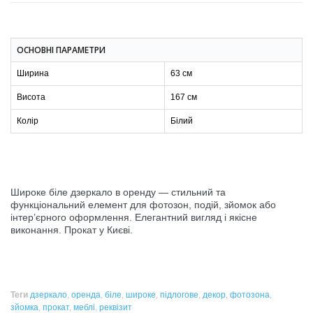
ОСНОВНІ ПАРАМЕТРИ
Ширина
63 см
Висота
167 см
Колір
Білий
Широке біле дзеркало в оренду — стильний та
функціональний елемент для фотозон, подій, зйомок або
інтер’єрного оформлення. Елегантний вигляд і якісне
виконання. Прокат у Києві.
Теги
дзеркало
,
оренда
,
біле
,
широке
,
підлогове
,
декор
,
фотозона
,
зйомка
,
прокат
,
меблі
,
реквізит