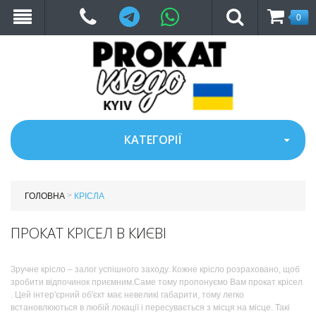
Telegram
WhatsApp
0
КАТЕГОРІЇ
>
ГОЛОВНА
КРІСЛА
ПРОКАТ КРІСЕЛ В КИЄВІ
Зручне крісло – залог успішного заходу. Кожне крісло розраховано, щоб
зробити відпочинок приємним.Саме тому пропонуємо Вам прокат крісел
. Цей інтер'єрний об'єкт має невеликі габарити, тому легко
встановлюються в любій локації і пересувається з місця на місце. Такі