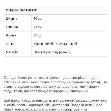
ОСНОВНІ ПАРАМЕТРИ
Ширина
70 см
Глибина
75 см
Висота
80 см
Колір
Крісло - білий, Подушка - сірий
Матеріал
Пластик у вигляді ротангу
Оренда білого ротангового крісла – ідеальне рішення для
створення затишного лаунж-простору на будь-якому заході. Це
стильне садове крісло з ротангу оснащене м'якими сірими
подушками, що забезпечує комфортний відпочинок.
Цей варіант чудово підходить для вуличних заходів, лаунж-зон,
пікніків, весіль, корпоративів і фотосесій. Завдяки легкій, але
міцній конструкції, крісло зручно транспортувати та