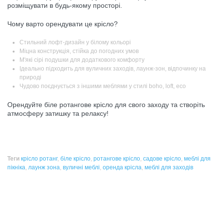
розміщувати в будь-якому просторі.
Чому варто орендувати це крісло?
Стильний лофт-дизайн у білому кольорі
Міцна конструкція, стійка до погодних умов
М'які сірі подушки для додаткового комфорту
Ідеально підходить для вуличних заходів, лаунж-зон, відпочинку на
природі
Чудово поєднується з іншими меблями у стилі boho, loft, eco
Орендуйте біле ротангове крісло для свого заходу та створіть
атмосферу затишку та релаксу!
Теги
крісло ротанг
,
біле крісло
,
ротангове крісло
,
садове крісло
,
меблі для
пікніка
,
лаунж зона
,
вуличні меблі
,
оренда крісла
,
меблі для заходів