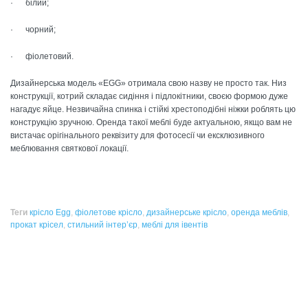
· білий;
· чорний;
· фіолетовий.
Дизайнерська модель «EGG» отримала свою назву не просто так. Низ
конструкції, котрий складає сидіння і підлокітники, своєю формою дуже
нагадує яйце. Незвичайна спинка і стійкі хрестоподібні ніжки роблять цю
конструкцію зручною. Оренда такої меблі буде актуальною, якщо вам не
вистачає орігінального реквізиту для фотосесії чи ексклюзивного
меблювання святкової локації.
Теги
крісло Egg
,
фіолетове крісло
,
дизайнерське крісло
,
оренда меблів
,
прокат крісел
,
стильний інтер’єр
,
меблі для івентів