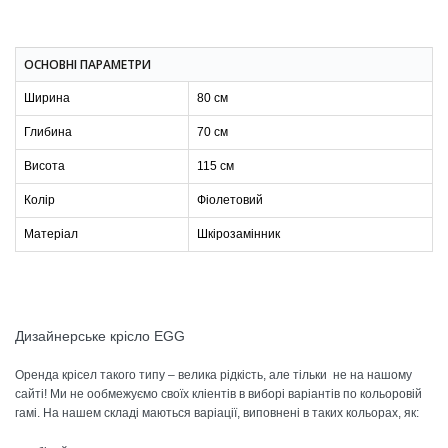
ОСНОВНІ ПАРАМЕТРИ
Ширина
80 см
Глибина
70 см
Висота
115 см
Колір
Фіолетовий
Матеріал
Шкірозамінник
Дизайнерське крісло EGG
Оренда крісел такого типу – велика рідкість, але тільки не на нашому
сайті! Ми не ообмежуємо своїх кліентів в виборі варіантів по кольоровій
гамі. На нашем складі маються варіації, виповнені в таких кольорах, як: