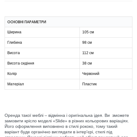
ОСНОВНІ ПАРАМЕТРИ
Ширина
105 см
Глибина
98 см
Висота
112 см
Висота сидіння
38 см
Колір
Червоний
Матеріал
Пластик
Оренда такої меблі – відмінна і оригінальна ідея. Ви зможете
замовити крісло моделі «Slide» в різних кольорових варіаціях.
Його оформлення виповнено в стилі рококо, тому такий
варіант буде органічно виглядати в інтер'єрі, стилі під