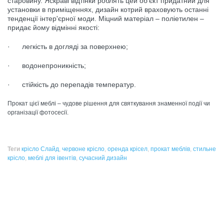
старовину. Яскраві відтінки роблять цей об'єкт придатний для
установки в приміщеннях, дизайн котрий враховують останні
тенденції інтер'єрної моди. Міцний матеріал – поліетилен –
придає
йому відмінні якості:
· легкість в догляді за поверхнею;
· водонепроникність;
· стійкість до перепадів температур.
Прокат цієї меблі – чудове рішення для святкування знаменної події чи
організації фотосесії.
Теги
крісло Слайд
,
червоне крісло
,
оренда крісел
,
прокат меблів
,
стильне
крісло
,
меблі для івентів
,
сучасний дизайн