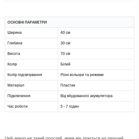
ОСНОВНІ ПАРАМЕТРИ
Ширина
40 см
Глибина
30 см
Висота
70 см
Колір
Білий
Колір підсвічування
Різні кольори та режими
Матеріал
Пластик
Підключення
Від вбудованого акумулятора
Час роботи
5 - 7 годин
Цей декор не такий простий, яким він здається на перший