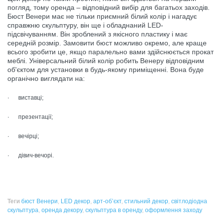
погляд, тому оренда – відповідний вибір для багатьох заходів.
Бюст Венери має не тільки приємний білий колір і нагадує
справжню скульптуру, він ще і обладнаний LED-
підсвічуванням. Він зроблений з якісного пластику і має
середній розмір. Замовити бюст можливо окремо, але краще
всього зробити це, якщо паралельно вами здійснюється прокат
меблі. Універсальний білий колір робить Венеру відповідним
об'єктом для установки в будь-якому приміщенні. Вона буде
органічно виглядати на:
· виставці;
· презентації;
· вечірці;
· дівич-вечорі.
Теги
бюст Венери
,
LED декор
,
арт-об’єкт
,
стильний декор
,
світлодіодна
скульптура
,
оренда декору
,
скульптура в оренду
,
оформлення заходу