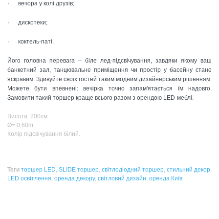
· вечора у колі друзів;
· дискотеки;
· коктель-паті.
Його головна перевага – біле лед-підсвічування, завдяки якому ваш
банкетний зал, танцювальне приміщення чи простір у басейну стане
яскравим. Здивуйте своїх гостей таким модним дизайнерським рішенням.
Можете бути впевнені: вечірка точно запам'ятається їм надовго.
Замовити такий торшер краще всього разом з орендою LED-меблі.
Висота: 200см
Ø= 0,60m
Колір підсвічування білий.
Теги
торшер LED
,
SLIDE торшер
,
світлодіодний торшер
,
стильний декор
,
LED освітлення
,
оренда декору
,
світловий дизайн
,
оренда Київ