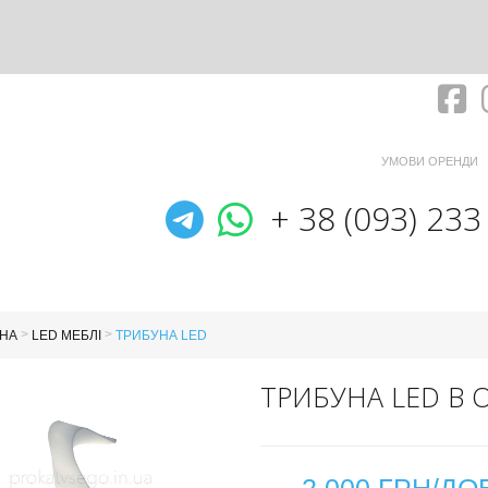
Fa
УМОВИ ОРЕНДИ
Telegram
WhatsApp
+ 38 (093) 233
>
>
НА
LED МЕБЛІ
ТРИБУНА LED
ТРИБУНА LED В 