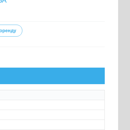
БА
 оренду