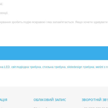
і;
енції.
чування зробить подію яскравою і яка запам'ятається. Якщо хочете здивувати 
уна LED
,
світлодіодна трибуна
,
стильна трибуна
,
slidedesign трибуна
,
меблі з 
АЦІЯ
ОБЛІКОВИЙ ЗАПИС
ЗВОРОТНІЙ ЗВ