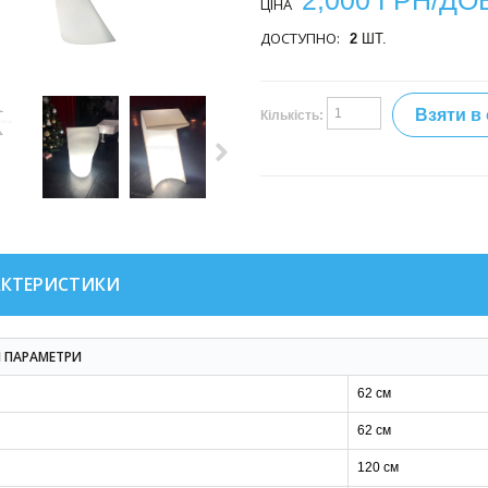
2,000 ГРН/ДО
ЦІНА
ДОСТУПНО:
2
ШТ.
Взяти в
Кількість:
АКТЕРИСТИКИ
І ПАРАМЕТРИ
62 см
62 см
120 см