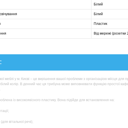
Білий
дсвічування
Білий
л
Пластик
ення
Від мережі (розетки 
С
ої меблі у м. Києві – це вирішення вашої проблеми з організацією міісця для 
є білий колір. В денний час ця трибуна може виповнювати функцію простої ка
.
облена із високоякісного пластику. Вона підійде для встановлення на:
ації;
(для вітальної речі);