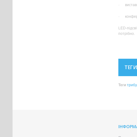
· виставц
· конфер
LED-підсві
потрібно.
ТЕГИ
Теги
триб
ІНФОРМ