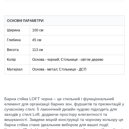
ОСНОВНІ ПАРАМЕТРИ
Ширина
100 см
Глибина
45 см
Висота
113 см
Колір
Основа - чорний; Стільниця - світле дерево
Матеріал
Основа - метал; Стільниця - ДСП
Барна стійка LOFT чорна – це стильний і функціональний
елемент для організації барних зон, фуршетів та презентацій у
сучасному стилі. Її лаконічний дизайн чудово підходить для
заходів у стилі Loft, додаючи простору елегантності та
вишуканості. Завдяки міцній конструкції та чорному кольору ця
барна стійка стане ідеальним вибором для вашої події.