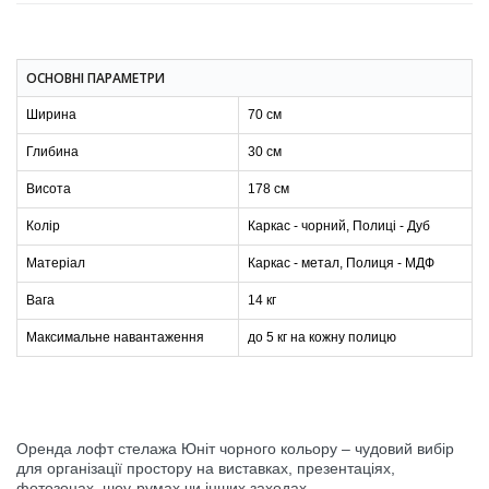
ОСНОВНІ ПАРАМЕТРИ
Ширина
70 см
Глибина
30 см
Висота
178 см
Колір
Каркас - чорний, Полиці - Дуб
Матеріал
Каркас - метал, Полиця - МДФ
Вага
14 кг
Максимальне навантаження
до 5 кг на кожну полицю
Оренда лофт стелажа Юніт чорного кольору – чудовий вибір
для організації простору на виставках, презентаціях,
фотозонах, шоу-румах чи інших заходах.