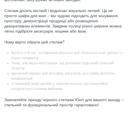
Стелаж досить місткий і водночас візуально легкий. Це не
просто шафа для книг – він чудово підходить для зонування
простору, демонстрації продукції або розміщення
декоративних елементів. Завдяки полиці різної ширини можна
легко підібрати аксесуари, кошики або вази.
Чому варто обрати цей стелаж?
Висота 178 см – оптимальне рішення для зберігання книг, декору та
інших предметів
Легка, але міцна конструкція, що доповнює будь-який сучасний
інтер’єр
Ідеальний варіант для виставок, магазинів, шоу-румів, фотозон,
конференцій
Стриманий лофт-дизайн у чорному кольорі, що гармонійно
поєднується з іншими меблями
Замовляйте оренду чорного стелажа Юніт для вашого заходу –
стильний та функціональний простір гарантовано!