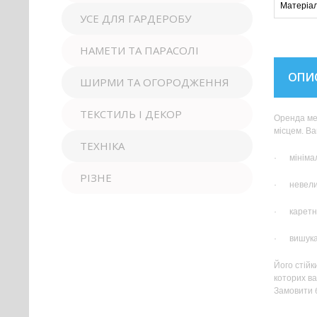
Матеріа
УСЕ ДЛЯ ГАРДЕРОБУ
НАМЕТИ ТА ПАРАСОЛІ
ОПИ
ШИРМИ ТА ОГОРОДЖЕННЯ
ТЕКСТИЛЬ І ДЕКОР
Оренда меб
місцем. Ва
ТЕХНІКА
· мінімал
РІЗНЕ
· невелик
· каретна
· вишукан
Його стійк
которих ва
Замовити б