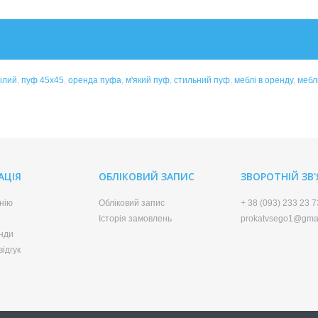
ілий
,
пуф 45x45
,
оренда пуфа
,
м'який пуф
,
стильний пуф
,
меблі в оренду
,
мебл
АЦІЯ
ОБЛІКОВИЙ ЗАПИС
ЗВОРОТНІЙ ЗВ
нію
Обліковий запис
+ 38 (093) 233 23 7
Історія замовлень
prokatvsego1@gma
нди
ідгук