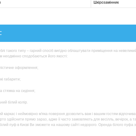
л
Шкірозамінник
С
лі такого типу – гарний спосіб вигідно облаштувати приміщення на невеликий 
м неодмінно сподобаються його якості:
істичне оформлення;
і габарити;
 стяжка на сидіння;
ий білий колір.
ий каркас і неймовірно м'яка поверхня дозволить вам і вашим гостям відпочива
рто здійснити прямо зараз, адже її часто замовляють для весілль, вечірок, а 
ілий пуф в Києві Ви зможете на нашому сайті недорого. Оренда білого пуфа з