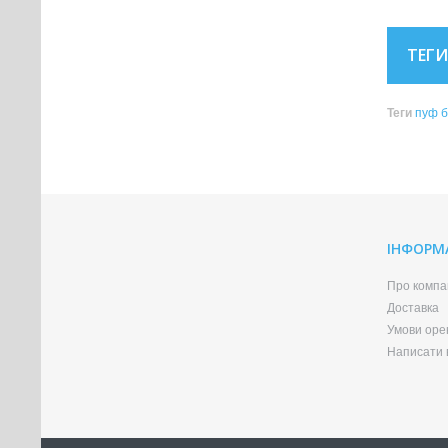
ТЕГИ
Теги
пуф б
ІНФОРМ
Про компа
Доставка
Умови оре
Написати в