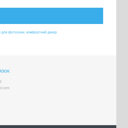
і для фотозони
,
комфортний декор
'ЯЗОК
3
il.com