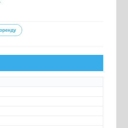
А
 оренду