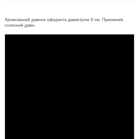
Хромований дзвінок офіціанта діаметром 9 см. Приємний,
голосний дзвін.