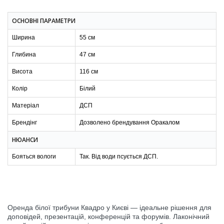
ОСНОВНІ ПАРАМЕТРИ
Ширина
55 см
Глибина
47 см
Висота
116 см
Колір
Білий
Матеріал
ДСП
Брендінг
Дозволено брендування Оракалом
НЮАНСИ
Бояться вологи
Так. Від води псується ДСП.
Оренда білої трибуни Квадро у Києві — ідеальне рішення для
доповідей, презентацій, конференцій та форумів. Лаконічний