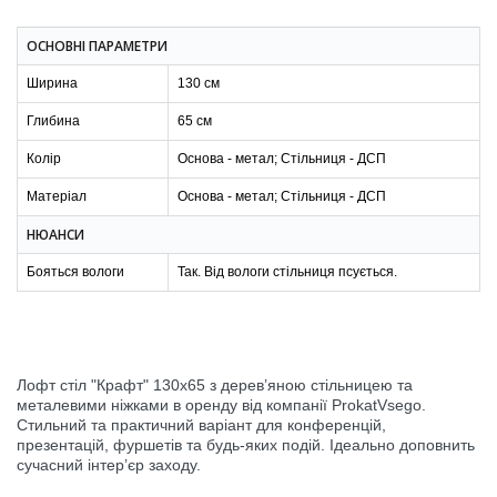
ОСНОВНІ ПАРАМЕТРИ
Ширина
130 см
Глибина
65 см
Колір
Основа - метал; Стільниця - ДСП
Матеріал
Основа - метал; Стільниця - ДСП
НЮАНСИ
Бояться вологи
Так. Від вологи стільниця псується.
Лофт стіл "Крафт" 130х65 з дерев’яною стільницею та
металевими ніжками в оренду від компанії ProkatVsego.
Стильний та практичний варіант для конференцій,
презентацій, фуршетів та будь-яких подій. Ідеально доповнить
сучасний інтер’єр заходу.