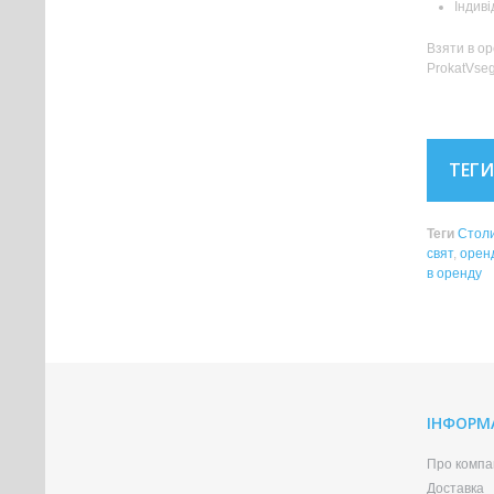
Індиві
Взяти в ор
ProkatVseg
ТЕГИ
Теги
Столи
свят
,
оренд
в оренду
ІНФОРМ
Про компа
Доставка