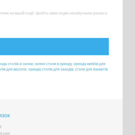
тилю на вашій події. Зробіть свою подію незабутньою разом із
нда столів зі склом
,
скляні столи в оренду
,
оренда меблів для
лів для весілля
,
оренда столів для заходів
,
столи для банкетів
'ЯЗОК
3
il.com