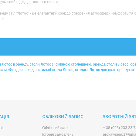
дуальний підхід до кожного клієнта.
енду стіл "Лотос" - це елегантний крок до створення атмосфери комфорту та с
o!
 Лотос в оренду
,
столи Лотос зі скляною столешнею
,
оренда столів Лотос
,
оре
а меблів для заходів
,
стильні столи Лотос
,
столики Лотос для свят
,
оренда сто
АЦІЯ
ОБЛІКОВИЙ ЗАПИС
ЗВОРОТНІЙ ЗВ
нію
Обліковий запис
+ 38 (093) 233 23 7
Історія замовлень
prokatvsego1@gma