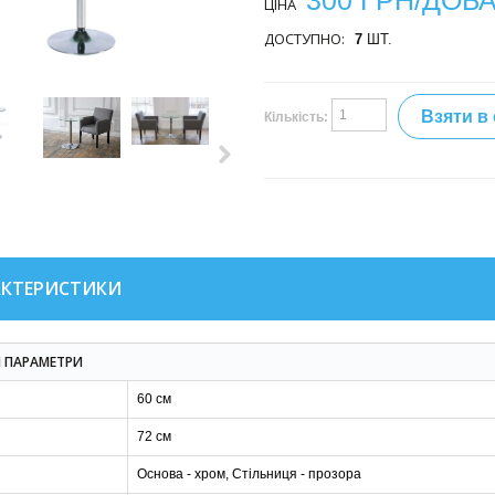
300 ГРН/ДОБ
ЦІНА
ДОСТУПНО:
7
ШТ.
Взяти в
Кількість:
АКТЕРИСТИКИ
І ПАРАМЕТРИ
60 см
72 см
Основа - хром, Стільниця - прозора