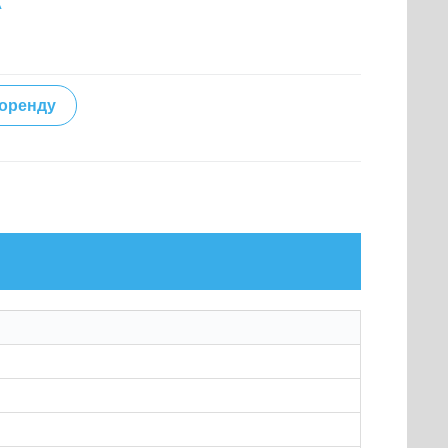
А
 оренду