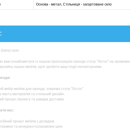
л
Основа - метал, Стільниця - загартоване скло
С
(lotos) скло
 вам ознайомитися із нашою пропозицією оренди столу "Лотос" на хромованій
дизайну наших меблів, щоб зробити ваші події неповторними.
вигоди:
й вибір меблів для оренди, зокрема столу "Лотос".
 якість матеріалів та стильний дизайн.
ий процес прокату та швидка доставка.
ати нас:
сійний прокат меблів з досвідом.
 терміни та конкурентоспроможні ціни.