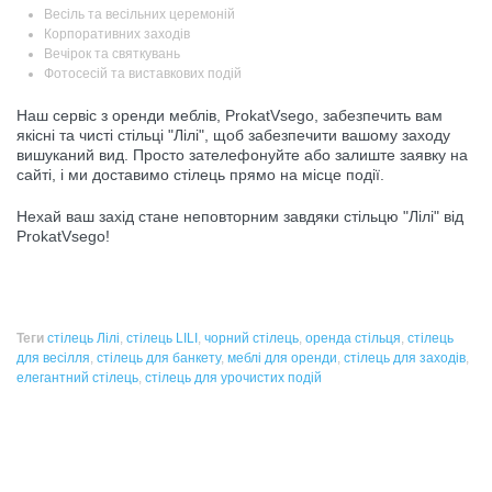
Весіль та весільних церемоній
Корпоративних заходів
Вечірок та святкувань
Фотосесій та виставкових подій
Наш сервіс з оренди меблів, ProkatVsego, забезпечить вам
якісні та чисті стільці "Лілі", щоб забезпечити вашому заходу
вишуканий вид. Просто зателефонуйте або залиште заявку на
сайті, і ми доставимо стілець прямо на місце події.
Нехай ваш захід стане неповторним завдяки стільцю "Лілі" від
ProkatVsego!
Теги
стілець Лілі
,
стілець LILI
,
чорний стілець
,
оренда стільця
,
стілець
для весілля
,
стілець для банкету
,
меблі для оренди
,
стілець для заходів
,
елегантний стілець
,
стілець для урочистих подій