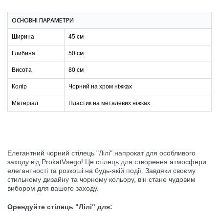
ОСНОВНІ ПАРАМЕТРИ
Ширина
45 см
Глибина
50 см
Висота
80 см
Колір
Чорний на хром ніжках
Матеріал
Пластик на металевих ніжках
Елегантний чорний стілець "Лілі" напрокат для особливого
заходу від ProkatVsego! Це стілець для створення атмосфери
елегантності та розкоші на будь-якій події. Завдяки своєму
стильному дизайну та чорному кольору, він стане чудовим
вибором для вашого заходу.
Орендуйте стілець "Лілі" для: