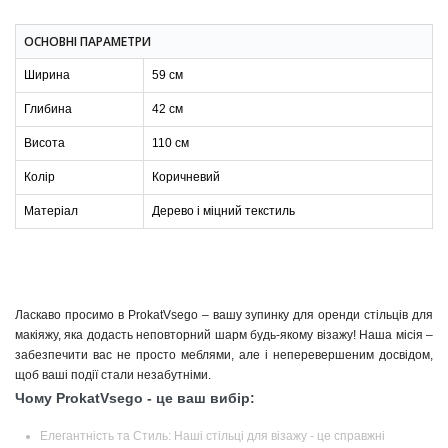
ОСНОВНІ ПАРАМЕТРИ
Ширина
59 см
Глибина
42 см
Висота
110 см
Колір
Коричневий
Матеріал
Дерево і міцний текстиль
Ласкаво просимо в ProkatVsego – вашу зупинку для оренди стільців для
макіяжу, яка додасть неповторний шарм будь-якому візажу! Наша місія –
забезпечити вас не просто меблями, але і неперевершеним досвідом,
щоб ваші події стали незабутніми.
Чому ProkatVsego - це ваш вибір:
Елегантність та Стиль: Наші стільці для візажу - це справжні