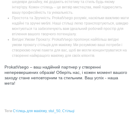
шедеври дизайну, які додають естетику та стиль будь-якому
інтер'єру. Кожен стілець – це витвір мистецтва, який підкреслить
вашу професійність та унікальність.
Простота та Зручність: ProkatVsego розуміє, наскільки важливо мати
надійні та зручні меблі. Наші стільці легко транспортуються, швидко
монтуються та забезпечують вам ідеальний робочий простір для
втілення вашого творчого потенціалу.
Вигідні Умови Прокату: ProkatVsego пропонує найбільш вигідні
умови прокату стільців для макіяжу. Ми розуміємо ваші потреби і
створюємо гнучкі пакети для вас, щоб ви могли концентруватися на
створенні найкращого макіяжу для своїх клієнтів.
ProkatVsego – ваш надійний партнер у створенні
неперевершених образів! Оберіть нас, і кожен момент вашого
заходу стане неповторним та стильним. Ваш успіх - наша
мета!
Теги
Стілкць для макіяжу
,
stul_50
,
Стільці