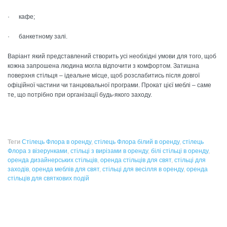
· кафе;
· банкетному залі.
Варіант який представлений створить усі необхідні умови для того, щоб
кожна запрошена людина могла відпочити з комфортом. Затишна
поверхня стільця – ідеальне місце, щоб розслабитись після довгої
офіційної частини чи танцювальної програми. Прокат цієї меблі – саме
те, що потрібно при організації будь-якого заходу.
Теги
Стілець Флора в оренду
,
стілець Флора білий в оренду
,
стілець
Флора з візерунками
,
стільці з вирізами в оренду
,
білі стільці в оренду
,
оренда дизайнерських стільців
,
оренда стільців для свят
,
стільці для
заходів
,
оренда меблів для свят
,
стільці для весілля в оренду
,
оренда
стільців для святкових подій