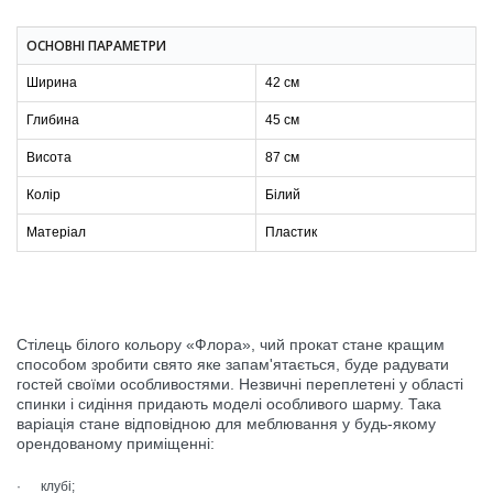
ОСНОВНІ ПАРАМЕТРИ
Ширина
42 см
Глибина
45 см
Висота
87 см
Колір
Білий
Матеріал
Пластик
Стілець білого кольору «Флора», чий прокат стане кращим
способом зробити свято яке запам'ятається, буде радувати
гостей своїми особливостями. Незвичні переплетені у області
спинки і сидіння придають моделі особливого шарму. Така
варіація стане відповідною для меблювання у будь-якому
орендованому приміщенні:
· клубі;