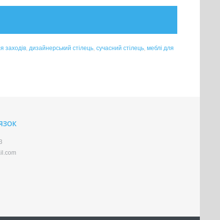
ля заходів
,
дизайнерський стілець
,
сучасний стілець
,
меблі для
'ЯЗОК
3
il.com