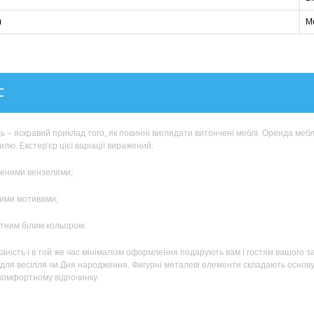
л
М
С
ь – яскравий приклад того, як повинні виглядати витончені меблі. Оренда меблі
илю. Екстер'єр цієї варіації виражений:
еними вензелями;
ими мотивами;
ним білим кольором.
аність і в той же час мінімалізм оформлення подарують вам і гостям вашого 
для весілля чи Дня народження. Фигурні металеві елементи складають основу ко
комфортному відпочинку.