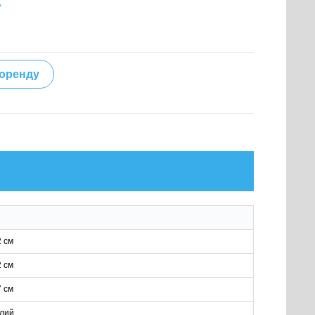
А
 оренду
2 см
2 см
7 см
ілий