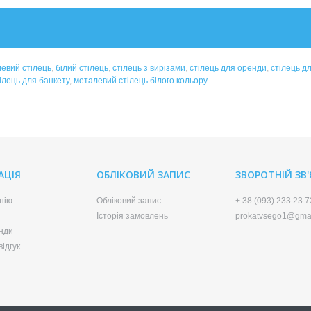
евий стілець
,
білий стілець
,
стілець з вирізами
,
стілець для оренди
,
стілець д
ілець для банкету
,
металевий стілець білого кольору
АЦІЯ
ОБЛІКОВИЙ ЗАПИС
ЗВОРОТНІЙ ЗВ
нію
Обліковий запис
+ 38 (093) 233 23 7
Історія замовлень
prokatvsego1@gma
нди
ідгук