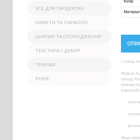
Колір
УСЕ ДЛЯ ГАРДЕРОБУ
Матеріа
НАМЕТИ ТА ПАРАСОЛІ
ШИРМИ ТА ОГОРОДЖЕННЯ
ОПИ
ТЕКСТИЛЬ І ДЕКОР
Стілець Na
ТЕХНІКА
Модель Кья
РІЗНЕ
заходу. Ко
м'якому си
зовнішній 
· золотий
· стилиза
· витонче
Якщо ваша 