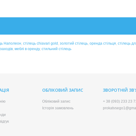
ць Наполеон
,
стілець chiavari gold
,
золотий стілець
,
оренда стільця
,
стілець дл
заходів
,
меблі в оренду
,
стильний стілець
АЦІЯ
ОБЛІКОВИЙ ЗАПИС
ЗВОРОТНІЙ ЗВ
нію
Обліковий запис
+ 38 (093) 233 23 7
Історія замовлень
prokatvsego1@gma
нди
ідгук