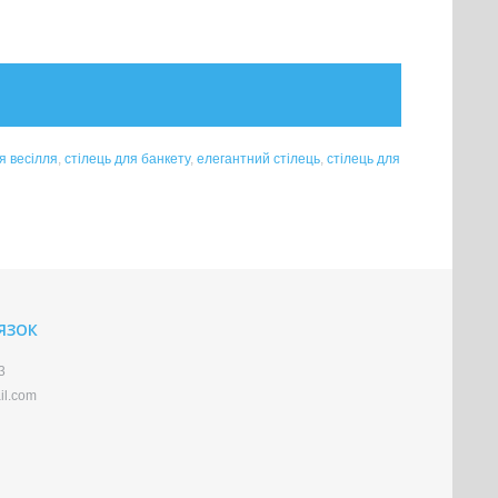
я весілля
,
стілець для банкету
,
елегантний стілець
,
стілець для
'ЯЗОК
3
il.com