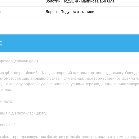
Золотий, Подушка - малинова або біла
л
Дерево, Подушка з тканини
С
poleon (chiavari gold)
варі – це розкішний стілець, створений для комфортного відпочинку. Оренда с
жному гостю запланованого свята після виснажливої торжественної частини чи
дінні кольору бордо. Зручна спинка з фігурними перекладинами сприяє зануре
вигляд:
 колір;
ція під епоху класицизму;
ні линії.
ціль – оренда вишуканих банкетних стільців, кваптесь замовити саме цю варі