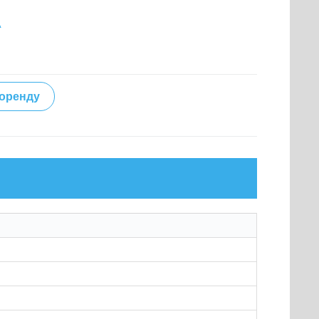
А
 оренду