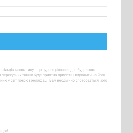
тільців такого типу – це чудове рішення для будь-якого
 пересувних танців буде приятно присісти і відпочити на його
нню у світ покою і релаксаці. Вам неодмінно спотобається його
ацію!