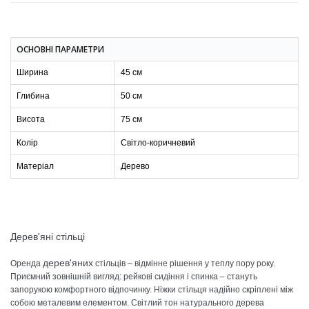
ОСНОВНІ ПАРАМЕТРИ
Ширина
45 см
Глибина
50 см
Висота
75 см
Колір
Світло-коричневий
Матеріал
Дерево
Дерев'яні стільці
дерев'яних
Оренда
стільців – відмінне рішення у теплу пору року.
Приємний зовнішній вигляд: рейкові сидіння і спинка – стануть
запорукою комфортного відпочинку. Ніжки стільця надійно скріплені між
собою металевим елементом. Світлий тон натурального дерева