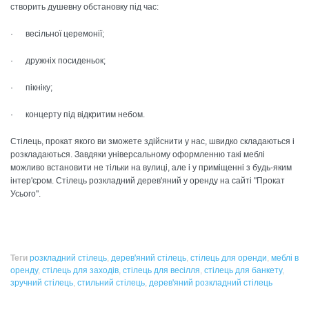
створить душевну обстановку під час:
· весільної церемонії;
· дружніх посиденьок;
· пікніку;
· концерту під відкритим небом.
Стілець, прокат якого ви зможете здійснити у нас, швидко складаються і
розкладаються. Завдяки універсальному оформленню такі меблі
можливо встановити не тільки на вулиці, але і у приміщенні з будь-яким
інтер'єром. Стілець розкладний дерев'яний у оренду на сайті "Прокат
Усього".
Теги
розкладний стілець
,
дерев'яний стілець
,
стілець для оренди
,
меблі в
оренду
,
стілець для заходів
,
стілець для весілля
,
стілець для банкету
,
зручний стілець
,
стильний стілець
,
дерев'яний розкладний стілець