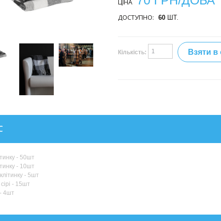
70 ГРН/ДОБА
ЦІНА
ДОСТУПНО:
60
ШТ.
Взяти в
Кількість:
С
ітинку - 50шт
ітинку - 10шт
клітинку - 5шт
сірі - 15шт
- 4шт