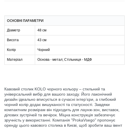
ОСНОВНІ ПАРАМЕТРИ
Діаметр
48 см
Висота
43 см
Колір
Чорний
Матеріал
Основа - метал; Стільниця - МДФ
Кавовий столик KOLO чорного кольору – стильний та
універсальний вибір для вашого заходу. Його лаконічний
дизайн ідеально вписується в сучасні інтер’єри, а глибокий
чорний колір додає вишуканості та статусності. Завдяки
компактним розмірам він підходить для лаунж-зон, виставок,
ділових зустрічей та вечірок. Міцна конструкція забезпечує
зручність у використанні. Компанія "ProkaVsego" пропонує
оренду цього кавового столика в Києві, щоб зробити ваш івент