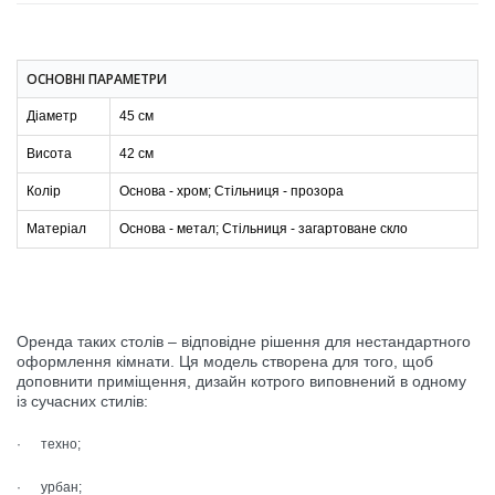
ОСНОВНІ ПАРАМЕТРИ
Діаметр
45 см
Висота
42 см
Колір
Основа - хром; Стільниця - прозора
Матеріал
Основа - метал; Стільниця - загартоване скло
Оренда таких столів – відповідне рішення для нестандартного
оформлення кімнати. Ця модель створена для того, щоб
доповнити приміщення, дизайн котрого виповнений в одному
із сучасних стилів:
· техно;
· урбан;