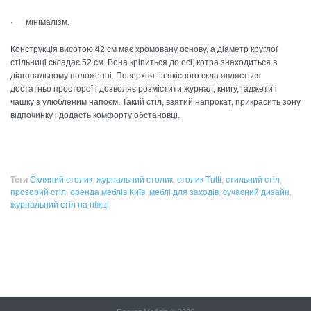
· мінімалізм.
Конструкція висотою 42 см має хромовану основу, а діаметр круглої
стільниці складає 52 см. Вона кріпиться до осі, котра знаходиться в
діагональному положенні. Поверхня із якісного скла являється
достатньо просторої і дозволяє розмістити журнал, книгу, гаджети і
чашку з улюбленим напоєм. Такий стіл, взятий напрокат, прикрасить зону
відпочинку і додасть комфорту обстановці.
Теги
Скляний столик
,
журнальний столик
,
столик Tutti
,
стильний стіл
,
прозорий стіл
,
оренда меблів Київ
,
меблі для заходів
,
сучасний дизайн
,
журнальний стіл на ніжці