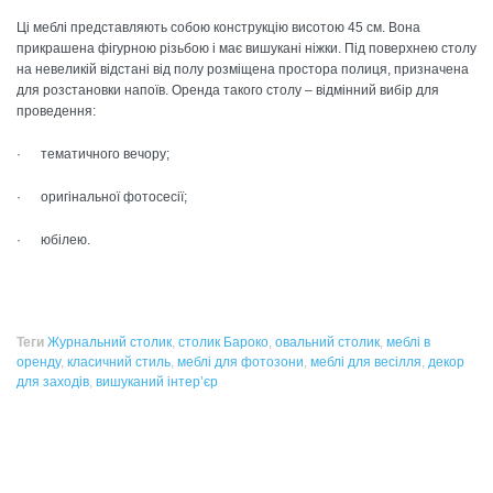
Ці меблі представляють собою конструкцію висотою 45 см. Вона
прикрашена фігурною різьбою і має вишукані ніжки. Під поверхнею столу
на невеликій відстані від полу розміщена простора полиця, призначена
для розстановки напоїв. Оренда такого столу – відмінний вибір для
проведення:
· тематичного вечору;
· оригінальної фотосесії;
· юбілею.
Теги
Журнальний столик
,
столик Бароко
,
овальний столик
,
меблі в
оренду
,
класичний стиль
,
меблі для фотозони
,
меблі для весілля
,
декор
для заходів
,
вишуканий інтер’єр