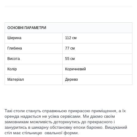
ОСНОВНІ ПАРАМЕТРИ
Ширина
112 см
Глибина
77 см
Висота
55 см
Колір
Коричневий
Матеріал
Дерево
Такі столи стануть справжньою прикрасою приміщення, а їх
оренда надається не усіма сервісами. Ми даємо своїм
замовникам можливість доторкнутись до прекрасного і
зануритись в шикарну обстановку епохи барокко. Вишуканий
стіл має стільницю овальної форми.