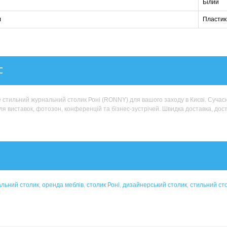
Білий
л
Пластик
С
стильний журнальний столик Роні (RONNY) для вашого заходу в Києві. Сучасн
я виставок, фотозон, конференцій та бізнес-зустрічей. Швидка доставка, доступ
льний столик
,
оренда меблів
,
столик Роні
,
дизайнерський столик
,
стильний ст