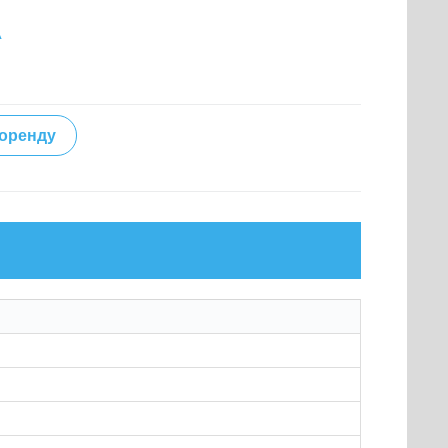
А
 оренду