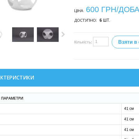
600 ГРН/ДОБ
ЦІНА
ДОСТУПНО:
6
ШТ.
Взяти в
Кількість:
АКТЕРИСТИКИ
І ПАРАМЕТРИ
41 см
41 см
41 см